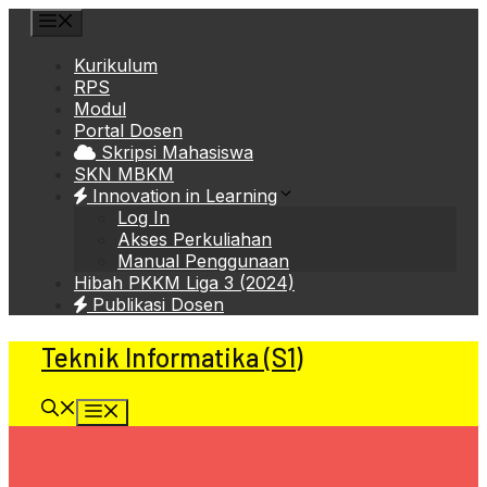
Skip
Menu
to
content
Kurikulum
RPS
Modul
Portal Dosen
Skripsi Mahasiswa
SKN MBKM
Innovation in Learning
Log In
Akses Perkuliahan
Manual Penggunaan
Hibah PKKM Liga 3 (2024)
Publikasi Dosen
Teknik Informatika (S1)
Menu