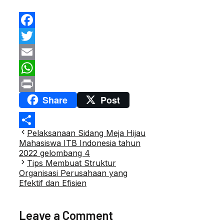
Facebook
Twitter
Email
WhatsApp
Share
Post
Print
Post
Pelaksanaan Sidang Meja Hijau
Share
navigation
Mahasiswa ITB Indonesia tahun
2022 gelombang 4
Tips Membuat Struktur
Organisasi Perusahaan yang
Efektif dan Efisien
Leave a Comment