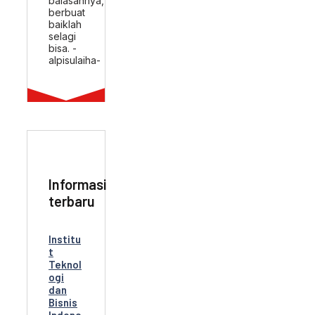
balasannya,
berbuat
baiklah
selagi
bisa. -
alpisulaiha-
Informasi
terbaru
Institu
t
Teknol
ogi
dan
Bisnis