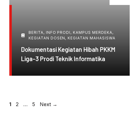
BERITA
,
INFO PRODI
,
KAMPUS MERDEKA
,
KEGIATAN DOSEN
,
KEGIATAN MAHASISWA
Dokumentasi Kegiatan Hibah PKKM
Liga-3 Prodi Teknik Informatika
Post
Page
Page
Page
1
2
…
5
Next
→
navigation