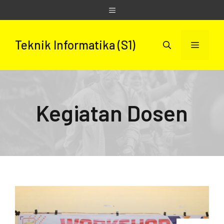
Skip
Menu
to
content
Teknik Informatika (S1)
Menu
Kegiatan Dosen