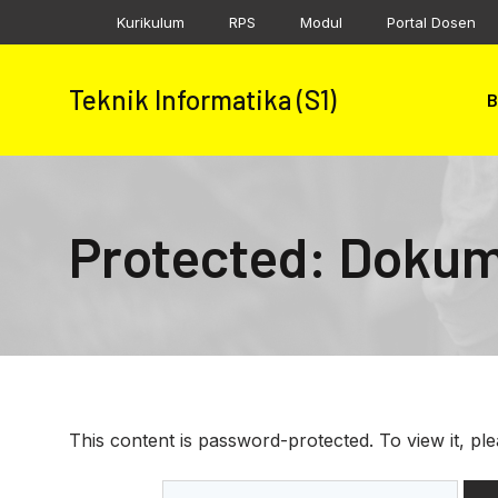
Skip
Kurikulum
RPS
Modul
Portal Dosen
to
content
Teknik Informatika (S1)
B
Protected: Doku
This content is password-protected. To view it, pl