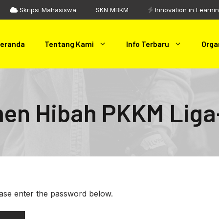
Skripsi Mahasiswa
SKN MBKM
Innovation in Learni
eranda
Tentang Kami
Info Terbaru
Orga
men Hibah PKKM Liga
ease enter the password below.