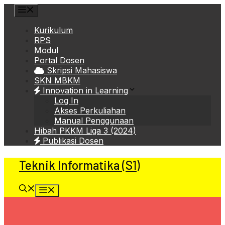
Skip
Menu
to
content
Kurikulum
RPS
Modul
Portal Dosen
Skripsi Mahasiswa
SKN MBKM
Innovation in Learning
Log In
Akses Perkuliahan
Manual Penggunaan
Hibah PKKM Liga 3 (2024)
Publikasi Dosen
Teknik Informatika (S1)
Menu