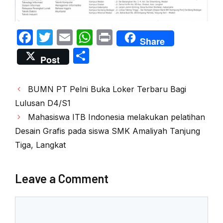
F
T
E
W
P
Share
a
w
m
h
ri
S
Post
c
itt
ail
at
nt
h
e
er
s
ar
Post
BUMN PT Pelni Buka Loker Terbaru Bagi
b
A
e
navigation
Lulusan D4/S1
o
p
Mahasiswa ITB Indonesia melakukan pelatihan
o
p
Desain Grafis pada siswa SMK Amaliyah Tanjung
k
Tiga, Langkat
Leave a Comment
Comment