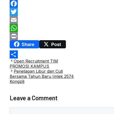
Facebook
Twitter
Email
WhatsApp
Share
Post
Print
Post
Open Recruitment TIM
Share
navigation
PROMOSI KAMPUS
Penetapan Libur dan Cuti
Bersama Tahun Baru Imlek 2574
Kongzili
Leave a Comment
Comment