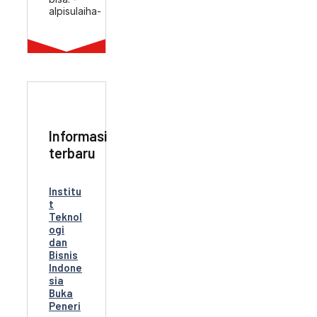
alpisulaiha-
Informasi
terbaru
Institu
t
Teknol
ogi
dan
Bisnis
Indone
sia
Buka
Peneri