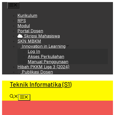
Skip
Menu
to
content
Kurikulum
RPS
Modul
Portal Dosen
Skripsi Mahasiswa
SKN MBKM
Innovation in Learning
Log In
Akses Perkuliahan
Manual Penggunaan
Hibah PKKM Liga 3 (2024)
Publikasi Dosen
Teknik Informatika (S1)
Menu