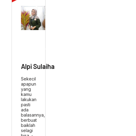
ABOUT AUTHOR
Alpi Sulaiha
Sekecil
apapun
yang
kamu
lakukan
pasti
ada
balasannya,
berbuat
baiklah
selagi
bisa. -