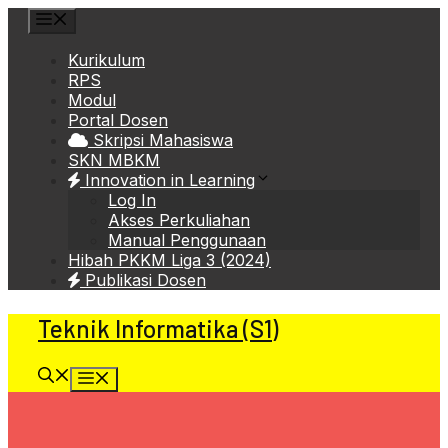
Skip
Menu
to
content
Kurikulum
RPS
Modul
Portal Dosen
Skripsi Mahasiswa
SKN MBKM
Innovation in Learning
Log In
Akses Perkuliahan
Manual Penggunaan
Hibah PKKM Liga 3 (2024)
Publikasi Dosen
Teknik Informatika (S1)
Menu