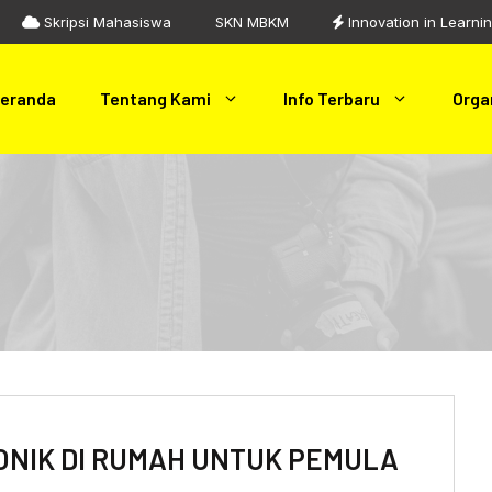
Skripsi Mahasiswa
SKN MBKM
Innovation in Learni
eranda
Tentang Kami
Info Terbaru
Orga
ONIK DI RUMAH UNTUK PEMULA