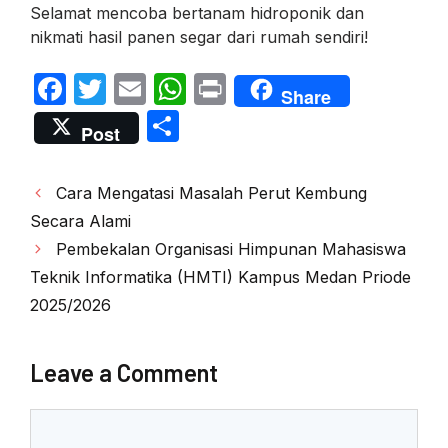
Selamat mencoba bertanam hidroponik dan
nikmati hasil panen segar dari rumah sendiri!
F
T
E
W
P
Share
a
w
m
h
ri
S
Post
c
itt
ail
at
nt
h
e
er
s
ar
Post
Cara Mengatasi Masalah Perut Kembung
b
A
e
navigation
Secara Alami
o
p
Pembekalan Organisasi Himpunan Mahasiswa
o
p
Teknik Informatika (HMTI) Kampus Medan Priode
k
2025/2026
Leave a Comment
Comment