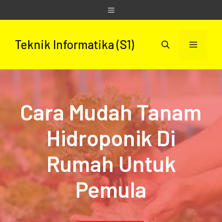
Skip
Menu
to
content
Teknik Informatika (S1)
Menu
Cara Mudah Tanam
Hidroponik Di
Rumah Untuk
Pemula