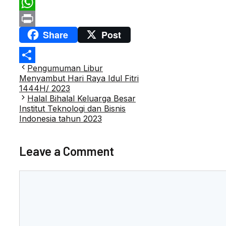
Email
WhatsApp
Share
Post
Print
Post
Pengumuman Libur
Share
navigation
Menyambut Hari Raya Idul Fitri
1444H/ 2023
Halal Bihalal Keluarga Besar
Institut Teknologi dan Bisnis
Indonesia tahun 2023
Leave a Comment
Comment