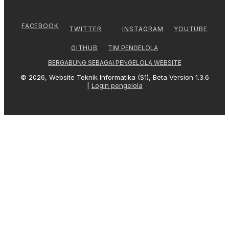
FACEBOOK
TWITTER
INSTAGRAM
YOUTUBE
TIM PENGELOLA
GITHUB
BERGABUNG SEBAGAI PENGELOLA WEBSITE
© 2026, Website Teknik Informatika (S1), Beta Version 1.3.6
|
Login pengelola