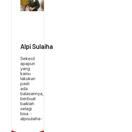
ABOUT AUTHOR
Alpi Sulaiha
Sekecil
apapun
yang
kamu
lakukan
pasti
ada
balasannya,
berbuat
baiklah
selagi
bisa. -
alpisulaiha-