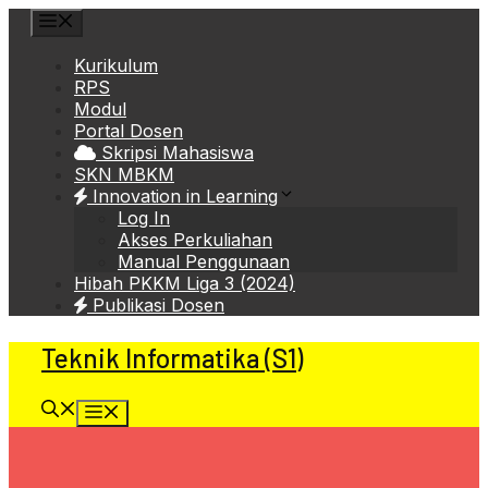
Skip
Menu
to
content
Kurikulum
RPS
Modul
Portal Dosen
Skripsi Mahasiswa
SKN MBKM
Innovation in Learning
Log In
Akses Perkuliahan
Manual Penggunaan
Hibah PKKM Liga 3 (2024)
Publikasi Dosen
Teknik Informatika (S1)
Menu