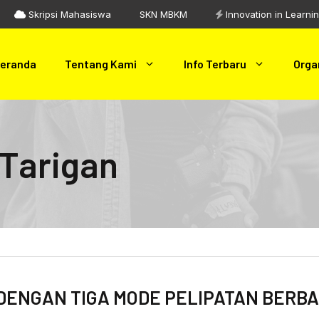
Skripsi Mahasiswa
SKN MBKM
Innovation in Learni
eranda
Tentang Kami
Info Terbaru
Orga
 Tarigan
 DENGAN TIGA MODE PELIPATAN BERB