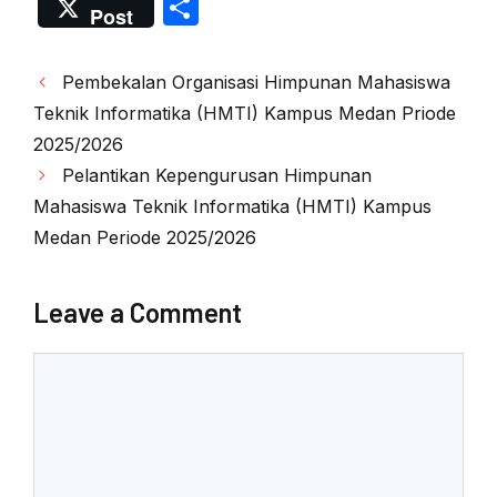
a
w
m
h
ri
S
Post
c
itt
ail
at
nt
h
e
er
s
ar
Post
Pembekalan Organisasi Himpunan Mahasiswa
b
A
e
navigation
Teknik Informatika (HMTI) Kampus Medan Priode
o
p
2025/2026
o
p
Pelantikan Kepengurusan Himpunan
k
Mahasiswa Teknik Informatika (HMTI) Kampus
Medan Periode 2025/2026
Leave a Comment
Comment