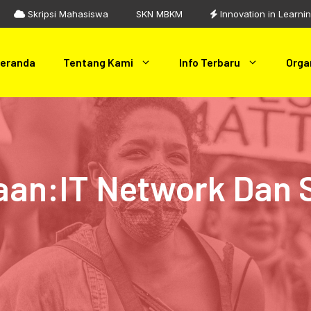
Skripsi Mahasiswa
SKN MBKM
Innovation in Learni
eranda
Tentang Kami
Info Terbaru
Orga
aan:IT Network Dan 