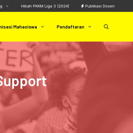
ng
Hibah PKKM Liga 3 (2024)
Publikasi Dosen
nisasi Mahasiswa
Pendaftaran
Support