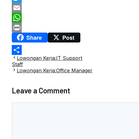
Twitter
Email
WhatsApp
Share
Post
Print
Post
Lowongan Kerja:IT Support
Share
navigation
Staff
Lowongan Kerja:Office Manager
Leave a Comment
Comment