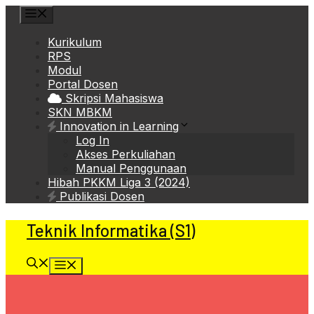
Skip
Menu
to
content
Kurikulum
RPS
Modul
Portal Dosen
Skripsi Mahasiswa
SKN MBKM
Innovation in Learning
Log In
Akses Perkuliahan
Manual Penggunaan
Hibah PKKM Liga 3 (2024)
Publikasi Dosen
Teknik Informatika (S1)
Menu