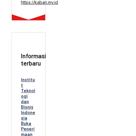
https://kaban.my.id
Informasi
terbaru
Institu
t
Teknol
ogi
dan
Bisnis
Indone
sia
Buka
Peneri
maan