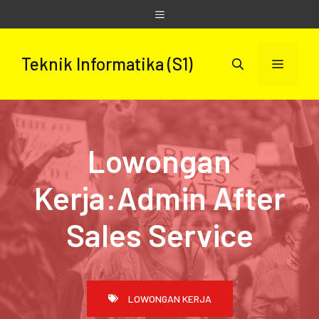
Skip
Menu
to
content
Teknik Informatika (S1)
Menu
Lowongan
Kerja:Admin After
Sales Service
LOWONGAN KERJA