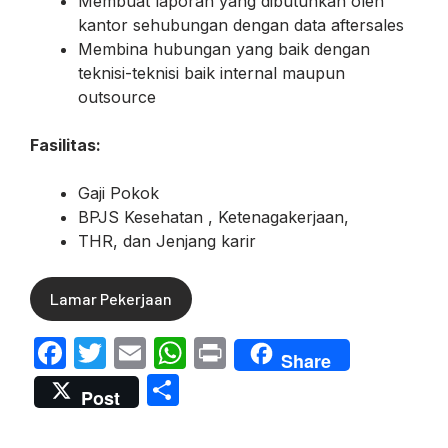
Membuat laporan yang dibutuhkan oleh
kantor sehubungan dengan data aftersales
Membina hubungan yang baik dengan
teknisi-teknisi baik internal maupun
outsource
Fasilitas:
Gaji Pokok
BPJS Kesehatan , Ketenagakerjaan,
THR, dan Jenjang karir
Lamar Pekerjaan
F
T
E
W
P
Share
a
w
m
h
ri
S
Post
c
itt
ail
at
nt
h