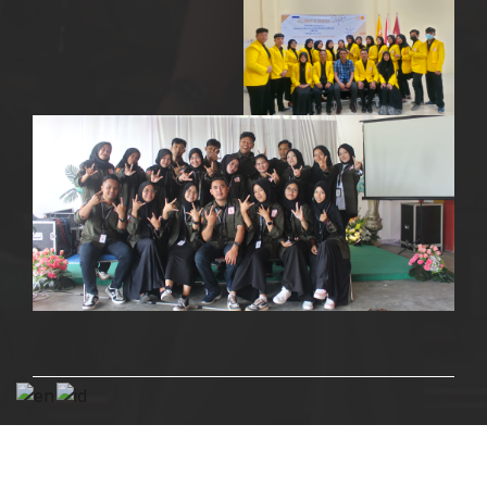
FACEBOOK
TWITTER
INSTAGRAM
YOUTUBE
GITHUB
TIM PENGELOLA