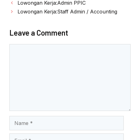
e
er
s
ar
Post
Lowongan Kerja:Admin PPIC
b
A
e
navigation
Lowongan Kerja:Staff Admin / Accounting
o
p
o
p
Leave a Comment
k
Comment
Name
Email