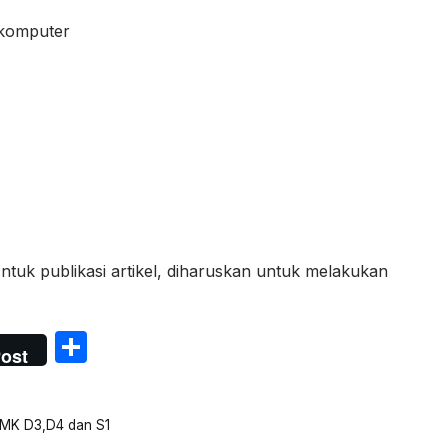
 komputer
Untuk publikasi artikel, diharuskan untuk melakukan
S
ost
h
ar
SMK D3,D4 dan S1
e