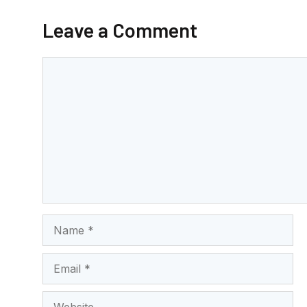
b
A
Leave a Comment
o
p
o
p
Comment
k
Name
Email
Website