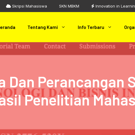
Skripsi Mahasiswa
SKN MBKM
Innovation in Learni
eranda
Tentang Kami
Info Terbaru
Orga
ka Dan Perancangan S
asil Penelitian Mah