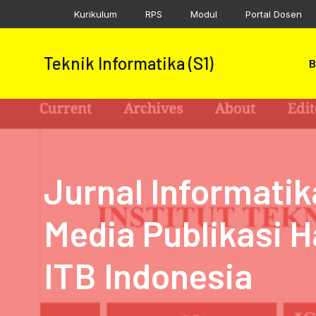
Skip
Kurikulum
RPS
Modul
Portal Dosen
to
content
Teknik Informatika (S1)
B
Jurnal Informati
Media Publikasi H
ITB Indonesia