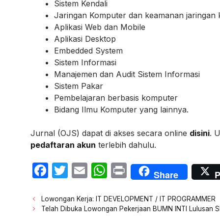
Sistem Kendali
Jaringan Komputer dan keamanan jaringan
Aplikasi Web dan Mobile
Aplikasi Desktop
Embedded System
Sistem Informasi
Manajemen dan Audit Sistem Informasi
Sistem Pakar
Pembelajaran berbasis komputer
Bidang Ilmu Komputer yang lainnya.
Jurnal (OJS) dapat di akses secara online
disini
. 
pedaftaran akun
terlebih dahulu.
F
T
E
W
P
Share
P
a
w
m
h
ri
c
itt
ail
at
nt
Post
Lowongan Kerja: IT DEVELOPMENT / IT PROGRAMMER
navigation
Telah Dibuka Lowongan Pekerjaan BUMN INTI Lulusan 
e
er
s