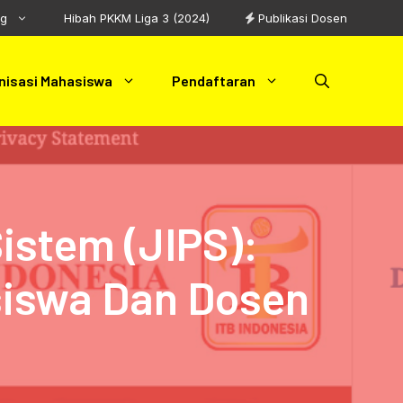
ng
Hibah PKKM Liga 3 (2024)
Publikasi Dosen
nisasi Mahasiswa
Pendaftaran
istem (JIPS):
asiswa Dan Dosen