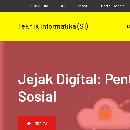
Skip
Kurikulum
RPS
Modul
Portal Dosen
to
content
Teknik Informatika (S1)
B
Jejak Digital: Pe
Sosial
BERITA