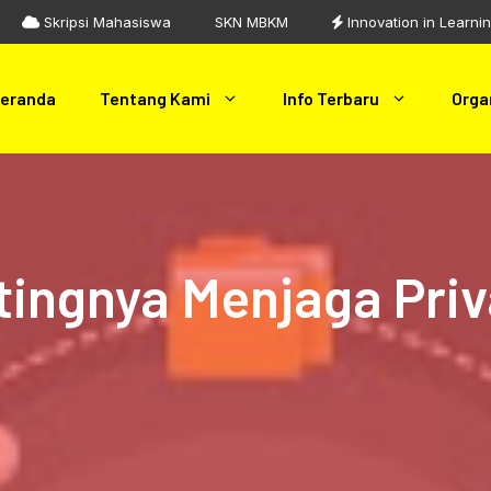
Skripsi Mahasiswa
SKN MBKM
Innovation in Learni
eranda
Tentang Kami
Info Terbaru
Orga
ntingnya Menjaga Priv