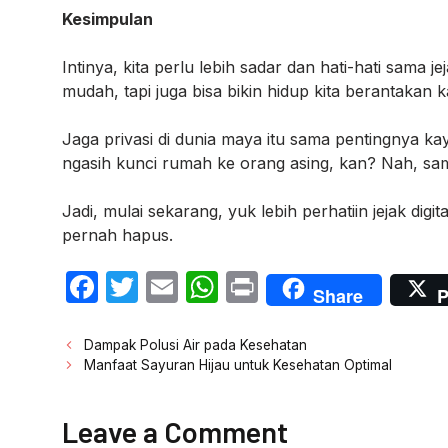
Kesimpulan
Intinya, kita perlu lebih sadar dan hati-hati sama jej
mudah, tapi juga bisa bikin hidup kita berantakan ka
Jaga privasi di dunia maya itu sama pentingnya kay
ngasih kunci rumah ke orang asing, kan? Nah, sama 
Jadi, mulai sekarang, yuk lebih perhatiin jejak digit
pernah hapus.
F
T
E
W
P
Share
P
a
w
m
h
ri
c
itt
ail
at
nt
Post
Dampak Polusi Air pada Kesehatan
navigation
Manfaat Sayuran Hijau untuk Kesehatan Optimal
e
er
s
b
A
Leave a Comment
o
p