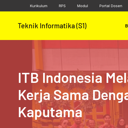
Skip
Kurikulum
RPS
Modul
Portal Dosen
to
content
Teknik Informatika (S1)
B
ITB Indonesia Me
Kerja Sama Deng
Kaputama