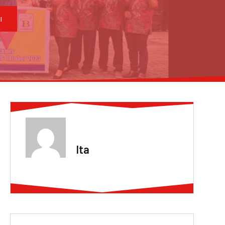
I
ABOUT AUTHOR
Ita