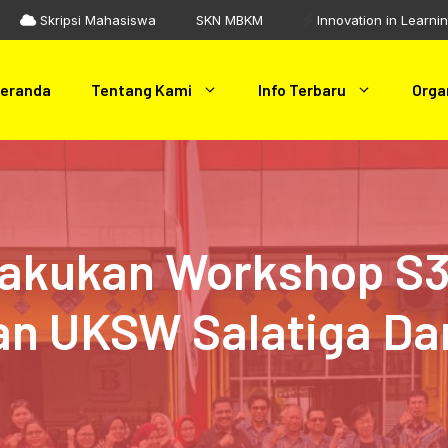
Skripsi Mahasiswa
SKN MBKM
Innovation in Learni
eranda
Tentang Kami
Info Terbaru
Orga
lakukan Workshop S3 
an UKSW Salatiga Da