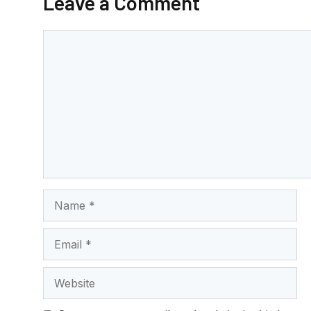
Leave a Comment
o
p
o
p
Comment
k
Name
Email
Website