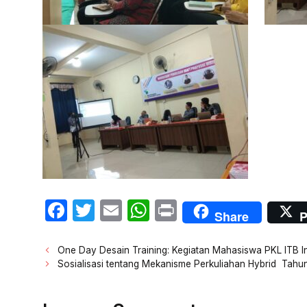
F
T
E
W
P
Share
P
a
w
m
h
ri
c
itt
ail
at
nt
Post
One Day Desain Training: Kegiatan Mahasiswa PKL ITB I
navigation
Sosialisasi tentang Mekanisme Perkuliahan Hybrid Tahu
e
er
s
b
A