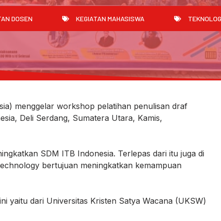
TAN DOSEN
KEGIATAN MAHASISWA
TEKNOLOG
nesia) menggelar workshop pelatihan penulisan draf
esia, Deli Serdang, Sumatera Utara, Kamis,
ngkatkan SDM ITB Indonesia. Terlepas dari itu juga di
 Technology bertujuan meningkatkan kemampuan
i yaitu dari Universitas Kristen Satya Wacana (UKSW)