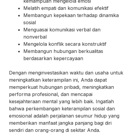
kemampuan mengelola emosi
Melatih empati dan komunikasi efektif
Membangun kepekaan terhadap dinamika
sosial
Menguasai komunikasi verbal dan
nonverbal
Mengelola konflik secara konstruktif
Membangun hubungan berkualitas
berdasarkan kepercayaan
Dengan menginvestasikan waktu dan usaha untuk
meningkatkan keterampilan ini, Anda dapat
memperkuat hubungan pribadi, meningkatkan
performa profesional, dan mencapai
kesejahteraan mental yang lebih baik. Ingatlah
bahwa perkembangan keterampilan sosial dan
emosional adalah perjalanan seumur hidup yang
memberikan manfaat jangka panjang bagi diri
sendiri dan orang-orang di sekitar Anda.