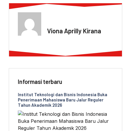
ABOUT AUTHOR
Viona Aprilly Kirana
Informasi terbaru
Institut Teknologi dan Bisnis Indonesia Buka
Penerimaan Mahasiswa Baru Jalur Reguler
Tahun Akademik 2026