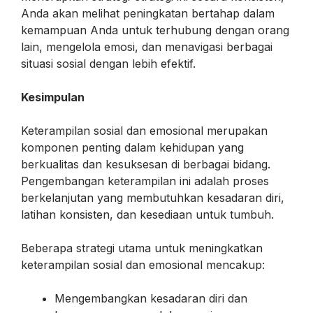
Anda akan melihat peningkatan bertahap dalam
kemampuan Anda untuk terhubung dengan orang
lain, mengelola emosi, dan menavigasi berbagai
situasi sosial dengan lebih efektif.
Kesimpulan
Keterampilan sosial dan emosional merupakan
komponen penting dalam kehidupan yang
berkualitas dan kesuksesan di berbagai bidang.
Pengembangan keterampilan ini adalah proses
berkelanjutan yang membutuhkan kesadaran diri,
latihan konsisten, dan kesediaan untuk tumbuh.
Beberapa strategi utama untuk meningkatkan
keterampilan sosial dan emosional mencakup:
Mengembangkan kesadaran diri dan