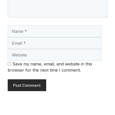
Name
Email
Websit
Save my name, email, and website in this
browser for the next time I comment.