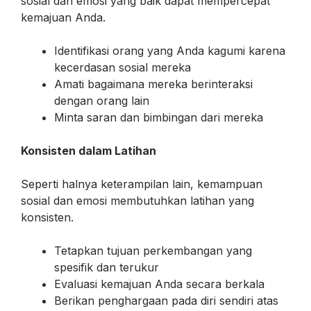
sosial dan emosi yang baik dapat mempercepat
kemajuan Anda.
Identifikasi orang yang Anda kagumi karena
kecerdasan sosial mereka
Amati bagaimana mereka berinteraksi
dengan orang lain
Minta saran dan bimbingan dari mereka
Konsisten dalam Latihan
Seperti halnya keterampilan lain, kemampuan
sosial dan emosi membutuhkan latihan yang
konsisten.
Tetapkan tujuan perkembangan yang
spesifik dan terukur
Evaluasi kemajuan Anda secara berkala
Berikan penghargaan pada diri sendiri atas