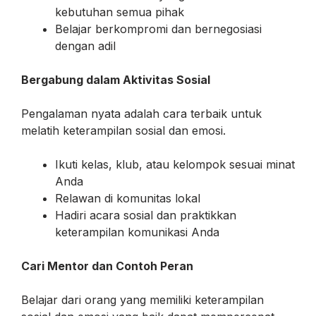
kebutuhan semua pihak
Belajar berkompromi dan bernegosiasi
dengan adil
Bergabung dalam Aktivitas Sosial
Pengalaman nyata adalah cara terbaik untuk
melatih keterampilan sosial dan emosi.
Ikuti kelas, klub, atau kelompok sesuai minat
Anda
Relawan di komunitas lokal
Hadiri acara sosial dan praktikkan
keterampilan komunikasi Anda
Cari Mentor dan Contoh Peran
Belajar dari orang yang memiliki keterampilan