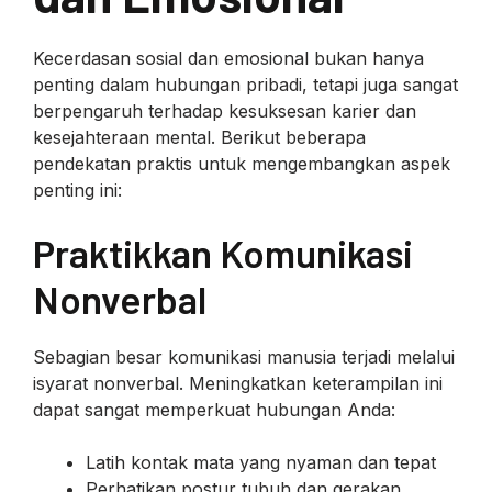
Kecerdasan sosial dan emosional bukan hanya
penting dalam hubungan pribadi, tetapi juga sangat
berpengaruh terhadap kesuksesan karier dan
kesejahteraan mental. Berikut beberapa
pendekatan praktis untuk mengembangkan aspek
penting ini:
Praktikkan Komunikasi
Nonverbal
Sebagian besar komunikasi manusia terjadi melalui
isyarat nonverbal. Meningkatkan keterampilan ini
dapat sangat memperkuat hubungan Anda:
Latih kontak mata yang nyaman dan tepat
Perhatikan postur tubuh dan gerakan