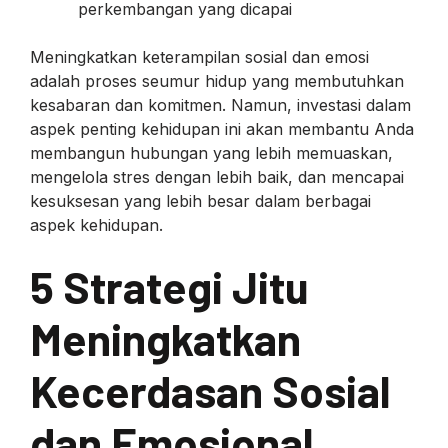
perkembangan yang dicapai
Meningkatkan keterampilan sosial dan emosi
adalah proses seumur hidup yang membutuhkan
kesabaran dan komitmen. Namun, investasi dalam
aspek penting kehidupan ini akan membantu Anda
membangun hubungan yang lebih memuaskan,
mengelola stres dengan lebih baik, dan mencapai
kesuksesan yang lebih besar dalam berbagai
aspek kehidupan.
5 Strategi Jitu
Meningkatkan
Kecerdasan Sosial
dan Emosional