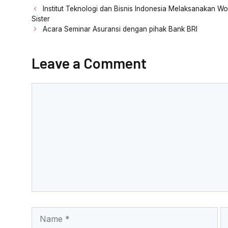
c
itt
ail
at
nt
Post
Institut Teknologi dan Bisnis Indonesia Melaksanakan 
navigation
Sister
e
er
s
Acara Seminar Asuransi dengan pihak Bank BRI
b
A
o
p
Leave a Comment
o
p
k
Comment
Name
Em