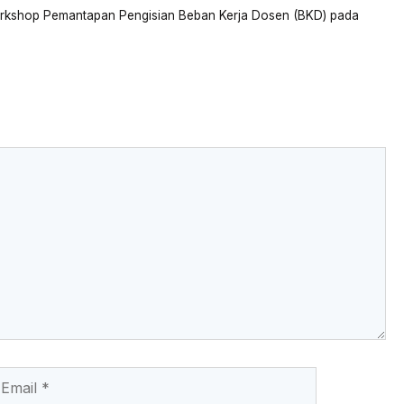
ar
Workshop Pemantapan Pengisian Beban Kerja Dosen (BKD) pada
e
ail
Website