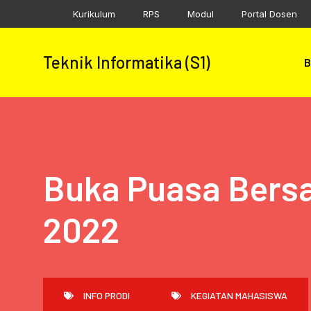
Skip
Kurikulum
RPS
Modul
Portal Dosen
to
content
Teknik Informatika (S1)
B
Buka Puasa Bersa
2022
INFO PRODI
KEGIATAN MAHASISWA