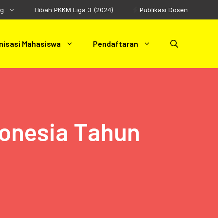
ng
Hibah PKKM Liga 3 (2024)
Publikasi Dosen
nisasi Mahasiswa
Pendaftaran
donesia Tahun