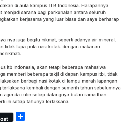
adakan di aula kampus ITB Indonesia. Harapannya
t menjadi sarana bagi perkenalan antara seluruh
gkatkan kerjasama yang luar biasa dan saya berharap
 nya juga begitu nikmat, seperti adanya air mineral,
an tidak lupa pula nasi kotak. dengan makanan
enikmati.
pus itb indonesia, akan tetapi beberapa mahasiwa
a memberi beberapa takjil di depan kampus itbi, tidak
elaksakan berbagi nasi kotak di lampu merah lapangan
ng terlaksana kembali dengan semerih tahun sebelumnya
n agenda rutin setiap datangnya bulan ramadhan.
i ini setiap tahunya terlaksana.
S
ost
h