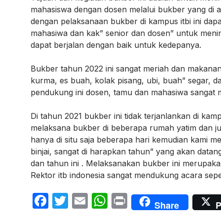
mahasiswa dengan dosen melalui bukber yang di 
dengan pelaksanaan bukber di kampus itbi ini dapa
mahasiwa dan kak” senior dan dosen” untuk menin
dapat berjalan dengan baik untuk kedepanya.
Bukber tahun 2022 ini sangat meriah dan makananya
kurma, es buah, kolak pisang, ubi, buah” segar, d
pendukung ini dosen, tamu dan mahasiwa sangat m
Di tahun 2021 bukber ini tidak terjanlankan di kam
melaksana bukber di beberapa rumah yatim dan jug
hanya di situ saja beberapa hari kemudian kami m
binjai, sangat di harapkan tahun” yang akan data
dan tahun ini . Melaksanakan bukber ini merupaka
Rektor itb indonesia sangat mendukung acara sepert
F
T
E
W
P
Share
P
a
w
m
h
ri