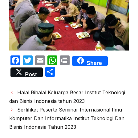
F
T
E
W
P
Share
a
w
m
h
ri
S
Post
c
itt
ail
at
nt
h
e
er
s
ar
Post
Halal Bihalal Keluarga Besar Institut Teknologi
b
A
e
navigation
dan Bisnis Indonesia tahun 2023
o
p
Sertifikat Peserta Seminar Internasional Ilmu
o
p
Komputer Dan Informatika Institut Teknologi Dan
k
Bisnis Indonesia Tahun 2023