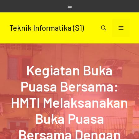
Skip
Menu
to
content
Teknik Informatika (S1)
Menu
Kegiatan Buka
Puasa Bersama:
HMTI Melaksanakan
Buka Puasa
Bersama Dengan