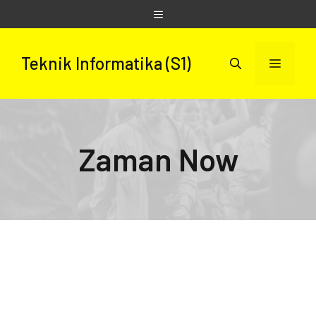
Skip
Menu
to
content
Teknik Informatika (S1)
Menu
Zaman Now
EKONOMI KREATIF: PELUANG