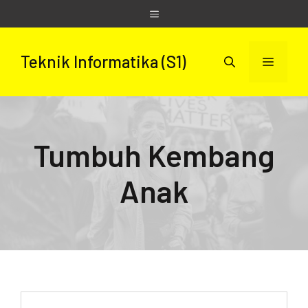
Skip
Menu
to
content
Teknik Informatika (S1)
Menu
Tumbuh Kembang
Anak