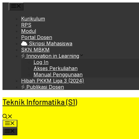
Skip
Menu
to
content
Kurikulum
RPS
Modul
Portal Dosen
Skripsi Mahasiswa
SKN MBKM
Innovation in Learning
Log In
Akses Perkuliahan
Manual Penggunaan
Hibah PKKM Liga 3 (2024)
Publikasi Dosen
Teknik Informatika (S1)
Menu
Menu