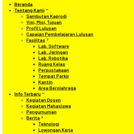
Beranda
Tentang Kami
Sambutan Kaprodi
Visi, Misi, Tujuan
Profil Lulusan
Capaian Pembelajaran Lulusan
Fasilitas
Lab. Software
Lab. Jaringan
Lab. Robotika
Ruang Kelas
Perpustakaan
Tempat Parkir
Kantin
Area Berolahraga
Info Terbaru
Kegiatan Dosen
Kegiatan Mahasiswa
Pengumuman
Berita
Teknologi
Lowongan Kerja