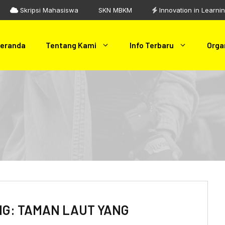
Skripsi Mahasiswa
SKN MBKM
Innovation in Learni
eranda
Tentang Kami
Info Terbaru
Orga
G: TAMAN LAUT YANG