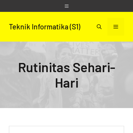
Skip
Menu
to
content
Teknik Informatika (S1)
Menu
Rutinitas Sehari-
Hari