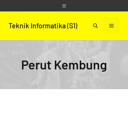
Skip
Menu
to
content
Teknik Informatika (S1)
Menu
Perut Kembung
CARA MENGATASI MASALAH