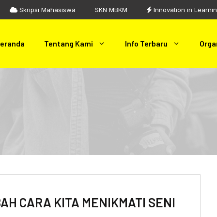
Skripsi Mahasiswa
SKN MBKM
Innovation in Learni
eranda
Tentang Kami
Info Terbaru
Orga
AH CARA KITA MENIKMATI SENI