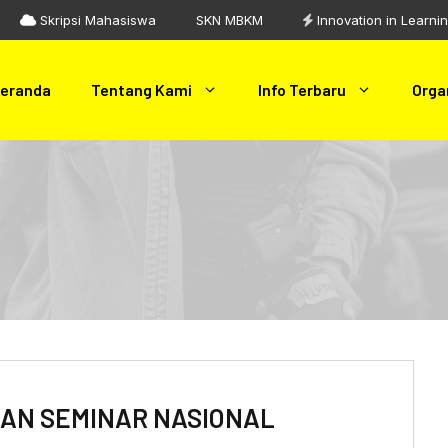
Skripsi Mahasiswa
SKN MBKM
Innovation in Learni
eranda
Tentang Kami
Info Terbaru
Orga
KAN SEMINAR NASIONAL