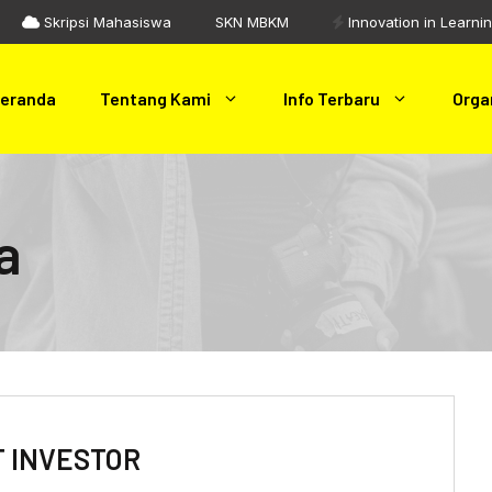
Skripsi Mahasiswa
SKN MBKM
Innovation in Learni
eranda
Tentang Kami
Info Terbaru
Orga
a
T INVESTOR