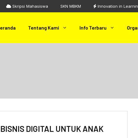
Skripsi Mahasiswa
SKN MBKM
Innovation in Learni
eranda
Tentang Kami
Info Terbaru
Orga
BISNIS DIGITAL UNTUK ANAK