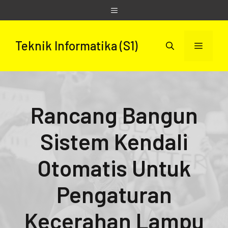
Skip
Menu
to
content
Teknik Informatika (S1)
Menu
Rancang Bangun
Sistem Kendali
Otomatis Untuk
Pengaturan
Kecerahan Lampu