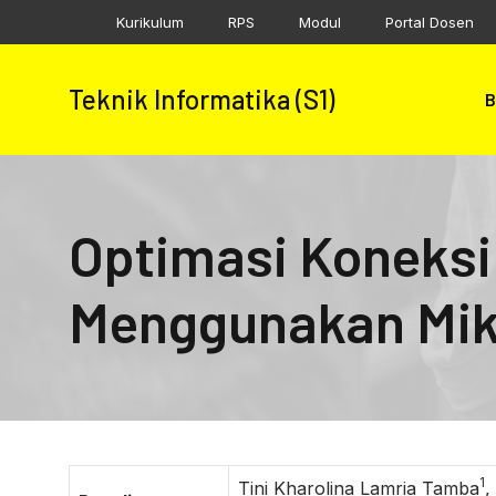
Skip
Kurikulum
RPS
Modul
Portal Dosen
to
content
Teknik Informatika (S1)
B
Optimasi Koneksi
Menggunakan Mikr
1
Tini Kharolina Lamria Tamba
,