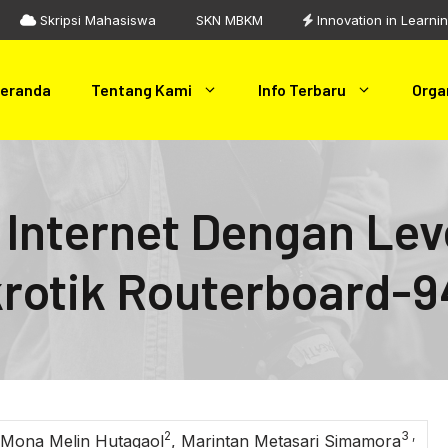
Skripsi Mahasiswa
SKN MBKM
Innovation in Learni
eranda
Tentang Kami
Info Terbaru
Orga
 Internet Dengan Lev
otik Routerboard-9
2
3 ,
 Mona Melin Hutagaol
, Marintan Metasari Simamora