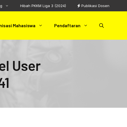
ng
Hibah PKKM Liga 3 (2024)
Publikasi Dosen
nisasi Mahasiswa
Pendaftaran
el User
41