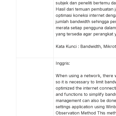
subjek dan peneliti bertemu da
Hasil dari temuan pembuatan ja
optimasi koneksi internet de
jumlah bandwidth sehingga p
merata setiap pengguna dala
yang tersedia agar perangka
Kata Kunci : Bandwidth, Mikro
Inggris:
When using a network, there wil
so it is necessary to limit ba
optimized the internet connec
and functions to simplify ban
management can also be done u
settings application using Win
Observation Method This metho