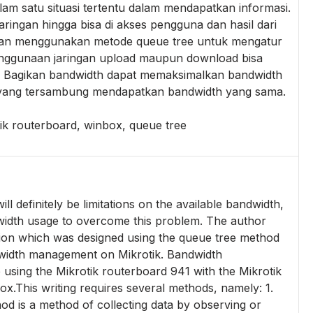
lam satu situasi tertentu dalam mendapatkan informasi.
ringan hingga bisa di akses pengguna dan hasil dari
ngan menggunakan metode queue tree untuk mengatur
enggunaan jaringan upload maupun download bisa
m Bagikan bandwidth dapat memaksimalkan bandwidth
t yang tersambung mendapatkan bandwidth yang sama.
tik routerboard, winbox, queue tree
l definitely be limitations on the available bandwidth,
ndwidth usage to overcome this problem. The author
tion which was designed using the queue tree method
dwidth management on Mikrotik. Bandwidth
sing the Mikrotik routerboard 941 with the Mikrotik
box.This writing requires several methods, namely: 1.
d is a method of collecting data by observing or