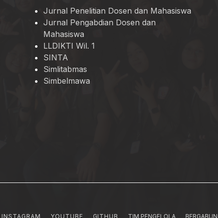
Jurnal Penelitian Dosen dan Mahasiswa
Jurnal Pengabdian Dosen dan
Mahasiswa
LLDIKTI Wil. 1
SINTA
Simlitabmas
Simbelmawa
INSTAGRAM
YOUTUBE
GITHUB
TIM PENGELOLA
BERGABUN