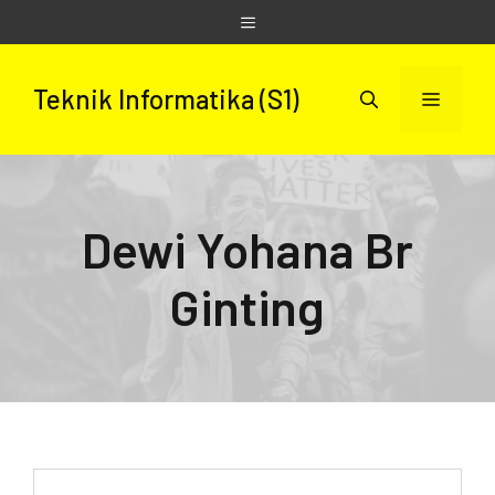
Skip
Menu
to
content
Teknik Informatika (S1)
Menu
Dewi Yohana Br
Ginting